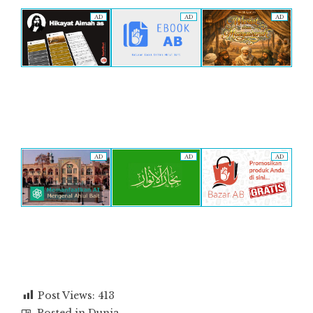
AD
AD
AD
AD
AD
AD
Post Views:
413
Posted in
Dunia