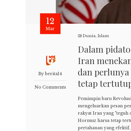
12
Mar
Dunia
,
Islam
Dalam pidato
Iran menekan
dan perlunya
By berita14
tetap tertutu
No Comments
Pemimpin baru Revolusi 
mengeluarkan pesan pe
rakyat Iran yang "teguh 
Hormuz harus tetap tert
pertahanan yang efektif