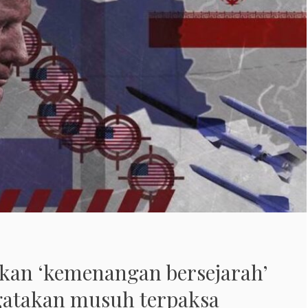
kan ‘kemenangan bersejarah’
gatakan musuh terpaksa