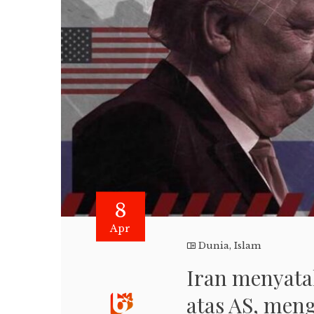
8
Apr
Dunia
,
Islam
Iran menyata
atas AS, men