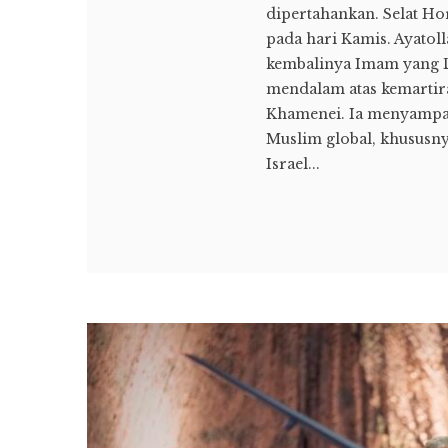
dipertahankan. Selat Ho
pada hari Kamis. Ayato
kembalinya Imam yang D
mendalam atas kemartira
Khamenei. Ia menyampai
Muslim global, khususn
Israel...