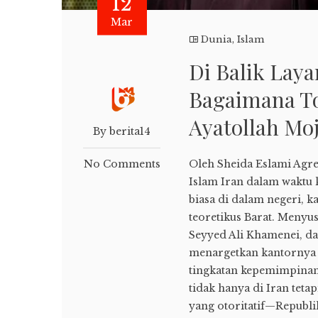
12
Mar
Dunia
,
Islam
Di Balik Lay
Bagaimana To
Ayatollah Mo
By berita14
No Comments
Oleh Sheida Eslami Agre
Islam Iran dalam waktu 
biasa di dalam negeri, 
teoretikus Barat. Meny
Seyyed Ali Khamenei, d
menargetkan kantornya
tingkatan kepemimpinan
tidak hanya di Iran teta
yang otoritatif—Republ